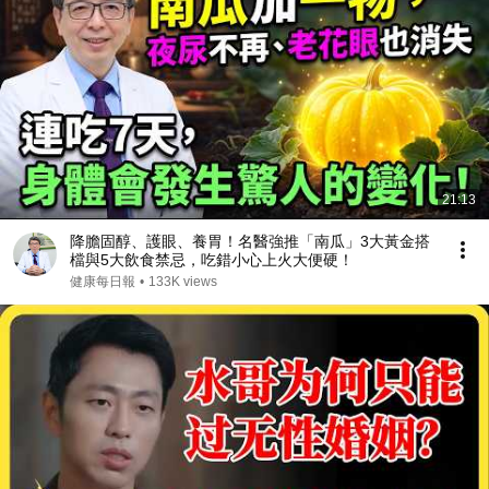
21:13
降膽固醇、護眼、養胃！名醫強推「南瓜」3大黃金搭
檔與5大飲食禁忌，吃錯小心上火大便硬！
健康每日報
•
133K views