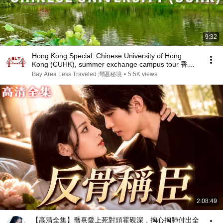
9:32
Hong Kong Special: Chinese University of Hong
Kong (CUHK), summer exchange campus tour 香港
中文大學校園導覽
Bay Area Less Traveled 灣區秘境
•
5.5K views
2:08:49
【高清全集】喬熹愛上死對頭霍硯深，掏心掏肺付出全