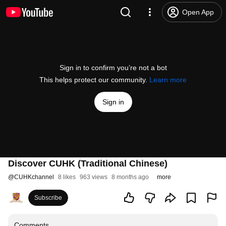
Open App
Sign in to confirm you’re not a bot
This helps protect our community.
Learn more
Sign in
Discover CUHK (Traditional Chinese)
@
CUHKchannel
8 likes
963 views
8 months ago
more
Subscribe
Comments