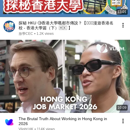
13:01
探秘 HKU 🧐香港大學嘅都市傳說？【🚶🏻‍♂️漫遊香港名
校 - 香港大學篇（下）🇭🇰 】
放學CEC
•
1.2K views
10:09
The Brutal Truth About Working in Hong Kong in
2026
Vlight HK
•
114K views