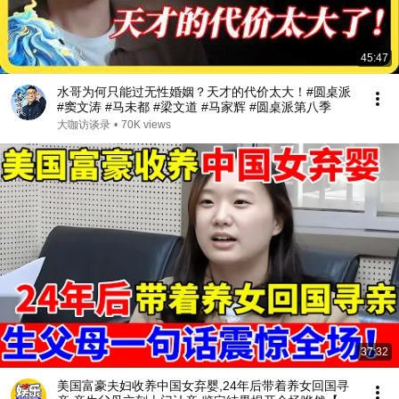
45:47
水哥为何只能过无性婚姻？天才的代价太大！#圆桌派
#窦文涛 #马未都 #梁文道 #马家辉 #圆桌派第八季
大咖访谈录
•
70K views
37:32
美国富豪夫妇收养中国女弃婴,24年后带着养女回国寻