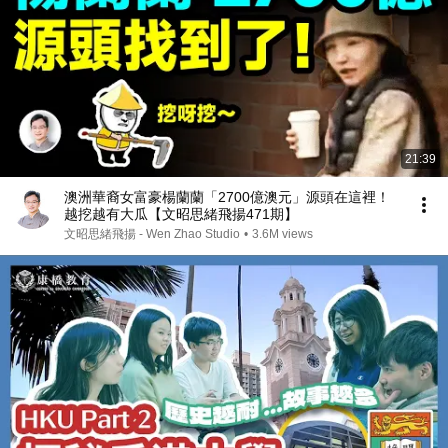
21:39
澳洲華裔女富豪楊蘭蘭「2700億澳元」源頭在這裡！
越挖越有大瓜【文昭思緒飛揚471期】
文昭思緒飛揚 - Wen Zhao Studio
•
3.6M views