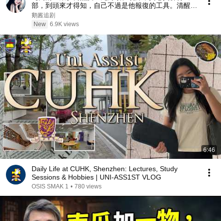
部，到頭來才得知，自己不過是他報復的工具。清醒的
她果斷抽身。霍硯深終於看清自己的真心，放下一身驕
鹅酱追剧
傲，開啓瘋狂追妻火葬場模式！#情感 #都市 #drama
New
6.9K views
6:46
Daily Life at CUHK, Shenzhen: Lectures, Study
Sessions & Hobbies | UNI-ASS1ST VLOG
OSIS SMAK 1
•
780 views