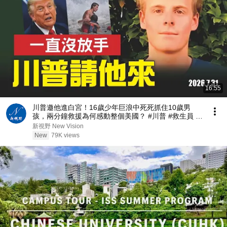
16:55
川普邀他進白宮！16歲少年巨浪中死死抓住10歲男
孩，兩分鐘救援為何感動整個美國？ #川普 #救生員 #
美國精神 | 新視野 第2467期 20260731
新視野 New Vision
New
79K views