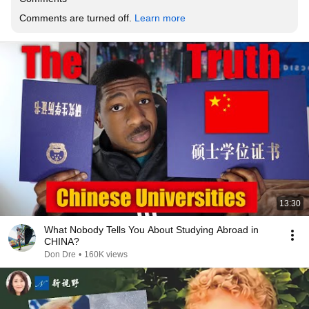
Comments are turned off. 
Learn more
13:30
What Nobody Tells You About Studying Abroad in
CHINA?
Don Dre
•
160K views