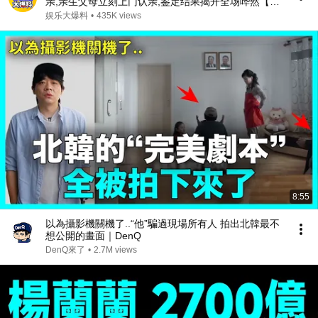
亲,亲生父母立刻上门认亲,鉴定结果揭开全场哗然【人
间真情录】
娱乐大爆料
•
435K views
8:55
以為攝影機關機了..“他”騙過現場所有人 拍出北韓最不
想公開的畫面｜DenQ
DenQ來了
•
2.7M views