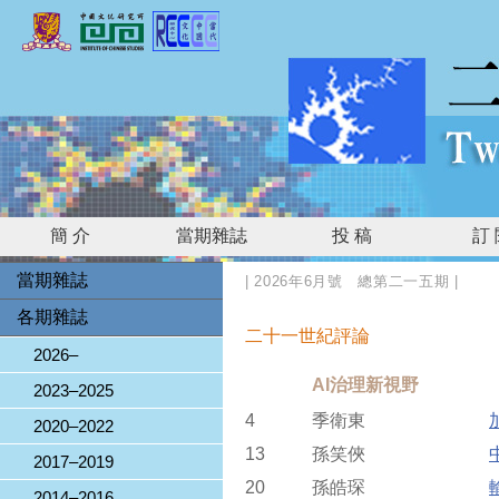
簡 介
當期雜誌
投 稿
訂
當期雜誌
|
2026年6月號 總第二一五期
|
各期雜誌
二十一世紀評論
2026–
AI治理新視野
2023–2025
4
季衛東
2020–2022
13
孫笑俠
2017–2019
20
孫皓琛
2014–2016