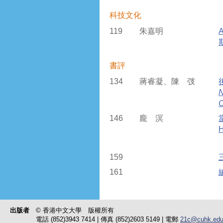
科技文化
119
朱嘉明
書評
134
蔣睿凝、陳 弢
N
C
146
龐 溟
H
159
161
出版者
© 香港中文大學 版權所有
電話 (852)3943 7414 | 傳真 (852)2603 5149 | 電郵
21c@cuhk.edu