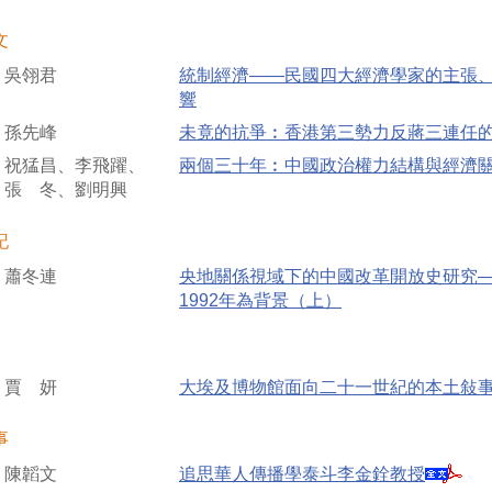
文
吳翎君
統制經濟——民國四大經濟學家的主張
響
孫先峰
未竟的抗爭︰香港第三勢力反蔣三連任
祝猛昌、李飛躍、
兩個三十年︰中國政治權力結構與經濟
張 冬、劉明興
記
蕭冬連
央地關係視域下的中國改革開放史研究——
1992年為背景（上）
賈 妍
大埃及博物館面向二十一世紀的本土敍
事
陳韜文
追思華人傳播學泰斗李金銓教授