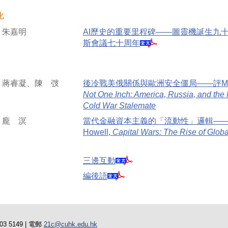
化
朱嘉明
AI歷史的重要里程碑——圖靈機誕生九
斯會議七十周年
蔣睿凝、陳 弢
後冷戰美俄關係與歐洲安全僵局——評M. E. S
Not One Inch: America, Russia, and the 
Cold War Stalemate
龐 溟
當代金融資本主義的「流動性」邏輯——評Mi
Howell,
Capital Wars: The Rise of Global
三邊互動
編後語
3 5149 | 電郵
21c@cuhk.edu.hk