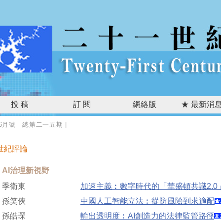
投 稿
訂 閱
網絡版
★ 最新消息
年6月號 總第二一五期
|
世紀評論
AI治理新視野
季衛東
加速主義︰數字時代的「華盛頓共識2.0
孫笑俠
中國人工智能立法︰從防風險到求適配
孫皓琛
輸出透明度︰AI創造力的法律監管路徑