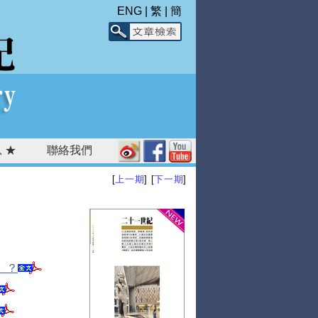
ENG
|
繁
|
簡
 ★
聯絡我們
[
上一期
] [
下一期
]
」？