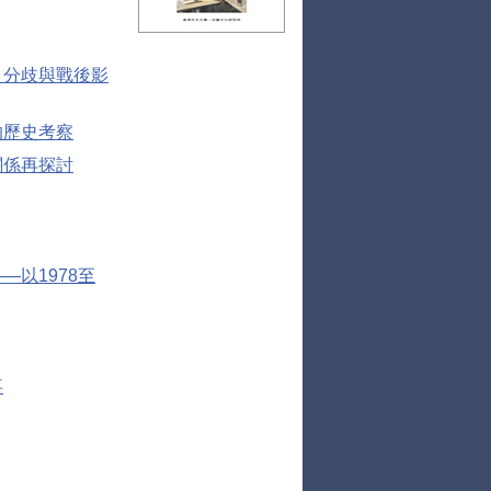
、分歧與戰後影
的歷史考察
關係再探討
以1978至
事