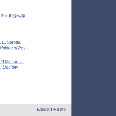
十周年與達特茅
arotte,
Making of Post-
chael J.
 Liquidity
私隱政策
|
免責聲明