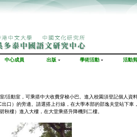
中心成員
出版
學術活動
活動
室/活動室，可乘搭中大收費穿梭小巴。進入校園須登記個人資
C出口）的旁邊。請選搭上行線，在大學本部的邵逸夫堂站下車
碧秋樓）進入大樓，在大堂乘搭升降機到二樓。