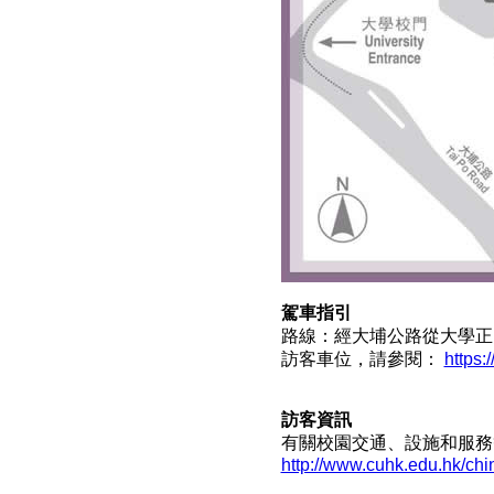
駕車指引
路線：經大埔公路從大學正
訪客車位，請參閱：
https:
訪客資訊
有關校園交通、設施和服務
http://www.cuhk.edu.hk/chin