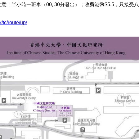
意：半小時一班車（00, 30分發出）；收費港幣$5.5，只接
/tc/route/up/