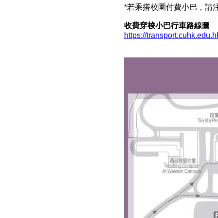
*若乘搭校園付費小巴，請注
收費穿梭小巴行車路線圖
https://transport.cuhk.edu.hk