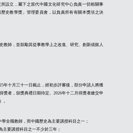
究所設立，屬下之當代中國文化研究中心負責一切相關事
國歷史教學獎」管理委員會，以負責所有有關本獎項之決
史教師，並鼓勵其從事教學上之改進、研究、創新或個人
2025年十月三十一日截止，經初步評審後，部分申請人將獲
佈得獎者，頒獎典禮日期待定。2026年十二月得獎者繳交申
）。
制中學全職教師，而中國歷史為主要講授科目之一；
史為主要講授科目之一不少於三年；