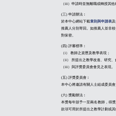
（iii）申請時並無離職或轉授其
(三) 申請辦法︰
於本中心網站下載
章則與申請表
及
推薦人分別寄回。如推薦人並非校
對保密。
(四) 評審標準︰
（i） 教師之資歷及教學表現；
（ii） 所提出之教學改進、研究
（iii）與評獎委員會會見之表現。
(五) 評獎委員會︰
本中心將邀請有關人士組成委員會
(六) 獎勵辦法︰
本獎每年頒予一至兩名教師，得獎
款項可用於所提出之教學計劃或其