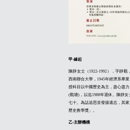
甲‧緣起
陳靜女士（1922-1992），
西南聯合大學，1945年經濟系畢業
授科目以中國歷史為主，盡心盡力
(觀塘)，以迄1988年退休。陳靜
七十。為誌追思並發揚遺志，其家
歷史教學獎」。
乙‧主辦機構