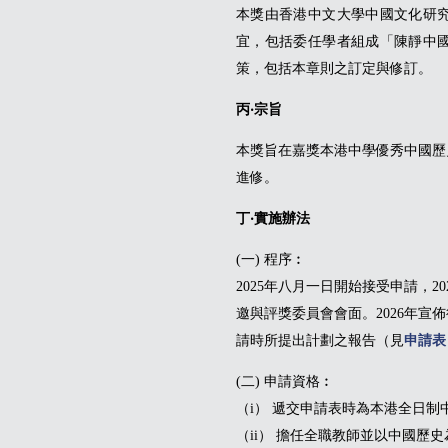
本獎由香港中文大學中國文化研
宜，包括委任學者組成「陳靜中
策，包括本章則之訂定與修訂。
丙‧宗旨
本獎旨在嘉獎本港中學優秀中國歷
進修。
丁‧實施辦法
(一) 程序︰
2025年八月一日開始接受申請，
邀與評獎委員會會面。2026年宣
請時所提出計劃之報告（見
申請表
(二) 申請資格︰
（i） 遞交申請表時為本港全日
（ii） 擔任全職教師並以中國歷