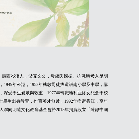
字靜觀，廣西岑溪人，父克文公，母盧氏國振。抗戰時考入昆明
，1949年來港，1952年執教司徒拔道嶺南小學及中學，講
，深受學生愛戴與敬重，1977年轉職地利亞修女紀念學校
女士畢生獻身教育，作育英才無數，1992年病逝香江，享年
人聯同明遠文化教育基金會於2018年捐資設立「陳靜中國