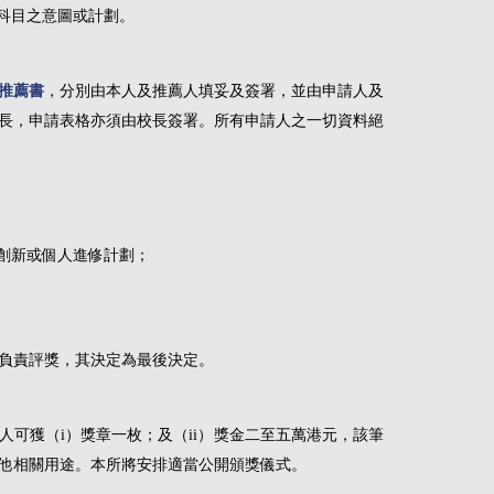
他科目之意圖或計劃。
推薦書
，分別由本人及推薦人填妥及簽署，並由申請人及
長，申請表格亦須由校長簽署。所有申請人之一切資料絕
、創新或個人進修計劃；
負責評獎，其決定為最後決定。
人可獲（i）獎章一枚；及（ii）獎金二至五萬港元，該筆
他相關用途。本所將安排適當公開頒獎儀式。