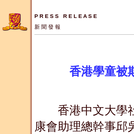
P R E S S   R E L E A S E
新 聞 發 報
香港學童被
香港中文大學社
康會助理總幹事邱