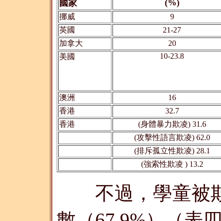
(%)
國家
挪威
9
英國
21-27
加拿大
20
10-23.8
美國
澳洲
16
香港
32.7
香港
(身體暴力欺凌) 31.6
(攻擊性語言欺凌) 62.0
(排斥孤立性欺凌) 28.1
(強索性欺凌 ) 13.2
不過，學童被欺
數（67.9%）（