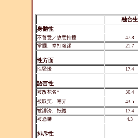
融合生
身體性
不善意／故意推撞
47.8
掌摑、拳打腳踢
21.7
性方面
性騷擾
17.4
語言性
被改花名*
30.4
被取笑、嘲弄
43.5
被誹謗、抵毀
17.4
被恐嚇
4.3
排斥性