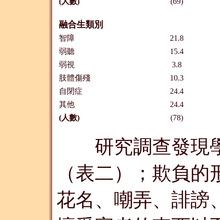
(人數)
(69)
融合生類別
智障
21.8
弱聽
15.4
弱視
3.8
肢體傷殘
10.3
自閉症
24.4
其他
24.4
(人數)
(78)
研究調查發現學
（表二）；欺負的
花名、嘲弄、誹謗