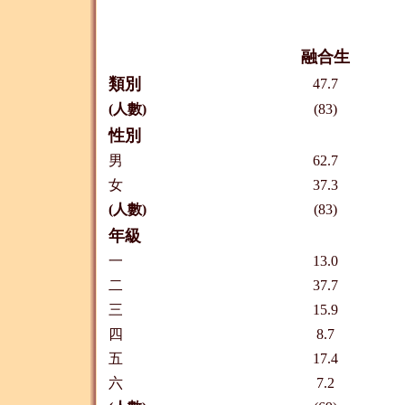
融合生
類別
47.7
(人數)
(83)
性別
男
62.7
女
37.3
(人數)
(83)
年級
一
13.0
二
37.7
三
15.9
四
8.7
五
17.4
六
7.2