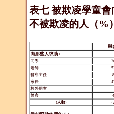
表七 被欺凌學童
不被欺凌的人（%
融
向那些人求助+
同學
2
老師
5
輔導主任
8
家長
4
校外朋友
警察
4
(人數)
(