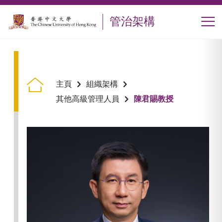
跳到主要內容
管治架構
打
主頁
組織架構
陳君賜教授
其他高級管理人員