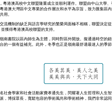
7月，粵港澳高校中文聯盟隆重成立並順利運作。聯盟由中山大學
粵港澳大灣區中文專業的合作層次和水平為宗旨，致力匯集區內
共用。
交流機制的缺乏與語言學研究的繁榮局面極不相稱，聯盟決定從2
，並獲得粵港澳高校聯盟的支持。
嶺南書院以區內師生為主體，同時對區外開放。擬通過時空的錯
台的一個有益補充。此外，冬季也正是嶺南最舒適最迷人的季節
名社會學家和社會活動家費孝通先生，閃耀著人生哲理和人生智
派，博採眾長，寬鬆包容的學術風尚和學術精神，我們非常認同