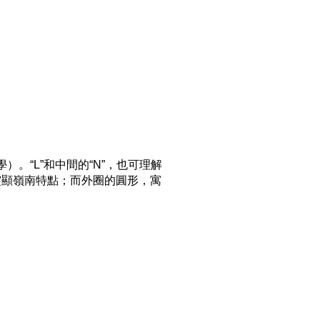
語言學）。“L”和中間的“N”，也可理解
，突顯嶺南特點；而外圈的圓形，寓
。