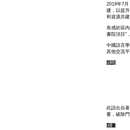
2019年
建，以提升
和資源共建
有感於區內
書院項目”
中國語言學
其他交流平
院訓
此語出自著
蓄，破除門
院徽