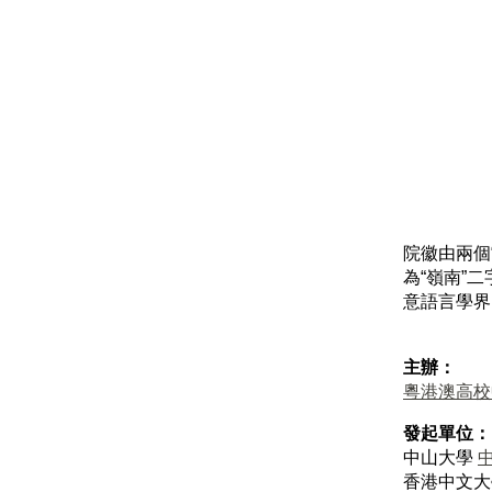
院徽由兩個“
為“嶺南”
意語言學界
主辦：
粵港澳高校
發起單位：
中山大學
香港中文