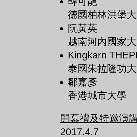
韓可龍
德國柏林洪堡大
阮黃英
越南河內國家大
Kingkarn THE
泰國朱拉隆功大
鄒嘉彥
香港城市大學
開幕禮及特邀演
2017.4.7