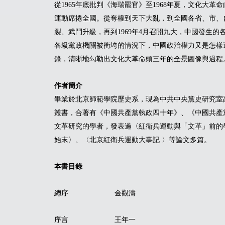
從1965年底批判《海瑞罷官》至1968年夏，文化大
運動席捲全國。從奪權到天下大亂，到全國各省、市、
裂、武鬥升級，再到1969年4月召開九大，中國發生
各級黨政機關被衝垮的情況下，中國政治權力又是怎樣
錄，清晰地勾勒出文化大革命頭三年的全景圖像與過程
作者簡介
畢業於北京師範學院歷史系，現為中共中央黨史研究室
叢書，合著有《中國共產黨執政四十年》、《中國共產
文革研究的學者，發表過〈紅衛兵運動與「文革」前的
始末〉、〈北京紅衛兵運動大事記 〉等論文多篇。
本書目錄
總序
金觀濤
序言
王年一