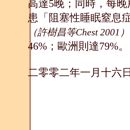
高達5晚；同時，每晚
患「阻塞性睡眠窒息
（許樹昌等Chest 2001）
46%；歐洲則達79%。
二零零二年一月十六