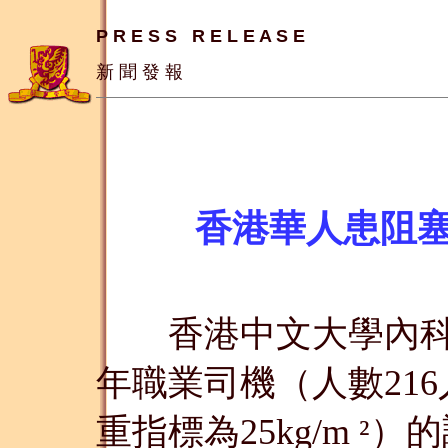
P R E S S   R E L E A S E
新 聞 發 報
香港華人患阻
香港中文大學內科
年職業司機（人數21
重指標為25kg/m
）的
²