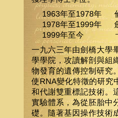
1963年至1978
1978年至1999年
1999年至今 卡
一九六三年由劍橋大學
學學院，攻讀解剖與組
物發育的遺傳控制研究
使RNA變化特徵的研究
和代謝雙重標記技術。
實驗體系，為從胚胎中
礎。隨著基因操作技術