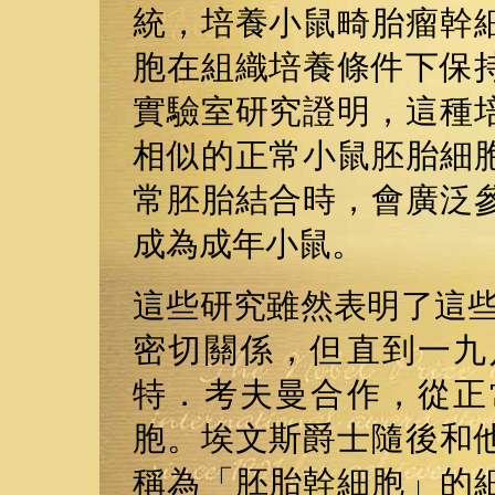
統，培養小鼠畸胎瘤幹
胞在組織培養條件下保
實驗室研究證明，這種
相似的正常小鼠胚胎細
常胚胎結合時，會廣泛
成為成年小鼠。
這些研究雖然表明了這些
密切關係，但直到一九
特．考夫曼合作，從正
胞。埃文斯爵士隨後和
稱為「胚胎幹細胞」的