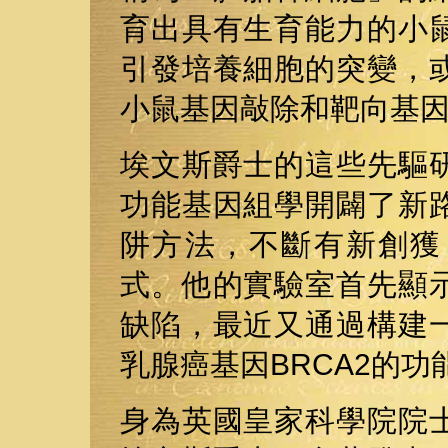
育出具有生育能力的小
引發培養細胞的突變，
小鼠基因敲除和靶向基
埃文斯爵士的這些先驅
功能基因組學開闢了新
阱方法，不斷有新創獲
式。他的實驗室首先顯
缺陷，最近又通過構建
乳腺癌基因BRCA2的功
身為英國皇家科學院院