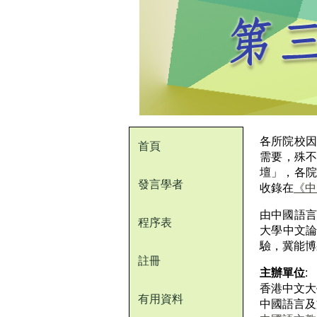
各所院校因
首頁
需要，殊不
壇」，各院
發言學者
收錄在
《中
由中國語言
程序表
大學中文論
驗，冀能博
註冊
主辦單位
:
香港中文大
有用資料
中國語言及