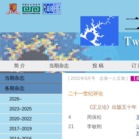
简 介
当期杂志
投 稿
订
当期杂志
|
2021年6月号 总第一八五期
|
【
各期杂志
二十一世纪评论
2026–
《正义论》出版五十年
2023–2025
4
周保松
2020–2022
21
李敏刚
2017–2019
2014–2016