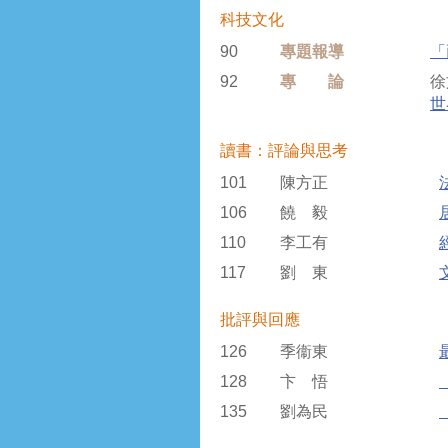
科技文化
90
專題報導
「
92
專 論
世
讀書：評論與思考
101
陳方正
106
饒 毅
110
李工有
117
劉 東
批評與回應
126
季衞東
128
卞 悟
135
劉為民