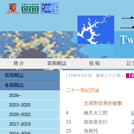
簡 介
當期雜誌
投 稿
訂
當期雜誌
|
1996年8月號 總第三十六期
|
【
各期雜誌
二十一世紀評論
2026–
文革對世界的衝擊
2023–2025
4
橋爪大三郎
2020–2022
15
加加美光行
2017–2019
25
加斯托
2014–2016