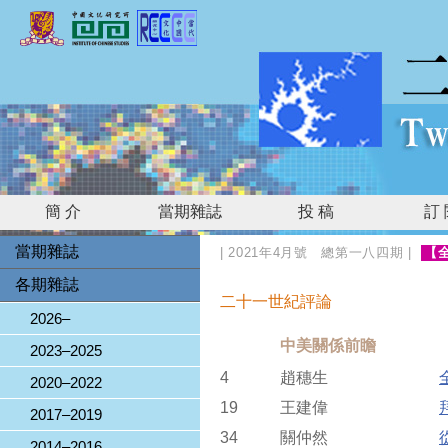
簡 介
當期雜誌
投 稿
訂
當期雜誌
|
2021年4月號 總第一八四期
|
【
各期雜誌
二十一世紀評論
2026–
中美關係前瞻
2023–2025
4
趙穗生
2020–2022
19
王建偉
2017–2019
34
關仲然
2014–2016