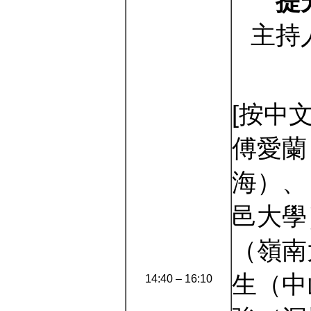
提
主持
[按中
傅愛蘭
海）、
邑大學
（嶺南
生（中
14:40 – 16:10