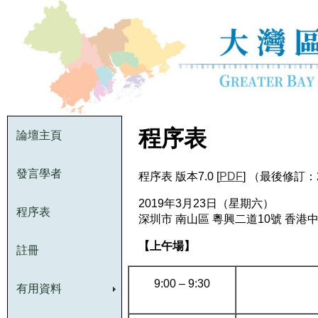
程序表
論壇主頁
發言學者
程序表 版本7.0 [
PDF
] （最後修訂：
2019年3月23日（星期六）
程序表
深圳市 南山區 粵興二道10號 香港
【上午場】
註冊
9:00 – 9:30
有用資料