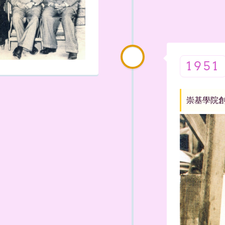
1951
崇基學院