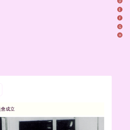
D
E
F
G
H
員會成立