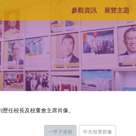
參觀資訊
展覽主題
列歷任校長及校董會主席肖像。
一甲子里程
中大領導群像