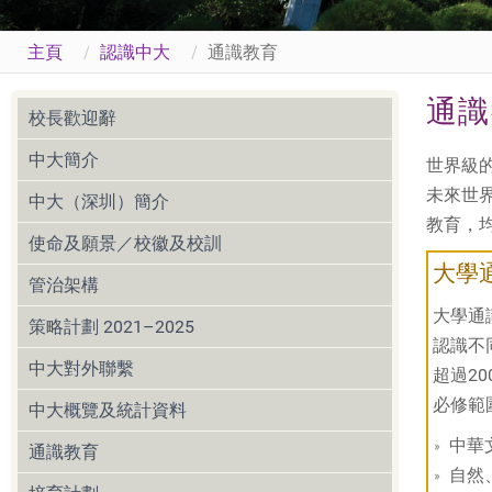
主頁
認識中大
通識教育
通識
校長歡迎辭
中大簡介
世界級
未來世
中大（深圳）簡介
教育，
使命及願景／校徽及校訓
大學
管治架構
大學通
策略計劃 2021–2025
認識不
中大對外聯繫
超過2
必修範
中大概覽及統計資料
中華
通識教育
自然