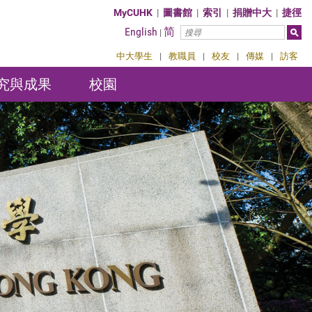
MyCUHK
|
圖書館
|
索引
|
捐贈中大
|
捷徑
English
简
|
中大學生
|
教職員
|
校友
|
傳媒
|
訪客
究與成果
校園