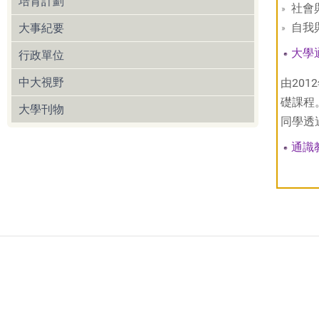
培育計劃
社會
自我
大事紀要
大學
行政單位
中大視野
由20
礎課程
大學刊物
同學透
通識