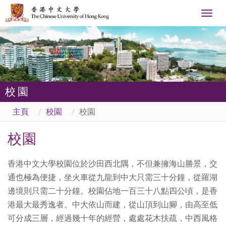
Togg
navig
校園
主頁
校園
校園
校園
香港中文大學校園位於沙田西北隅，不但兼擁海山勝景，交
通也極為便捷，坐火車從九龍到中大只需三十分鐘，從羅湖
邊境則只需二十分鐘。校園佔地一百三十八點四公頃，是香
港最大最秀逸者。中大依山而建，從山頂到山腳，由高至低
可分成三層，經過幾十年的經營，處處花木扶疏，中西風格