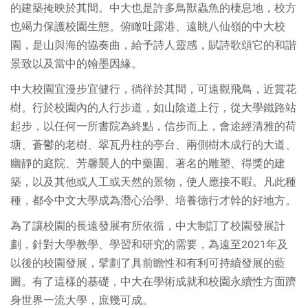
的建築掩映於其間。中大也是許多鳥獸蟲魚的棲息地，校方
也竭力保護校園生態。俯瞰吐露港、遠眺八仙嶺的中大校
園，是山與海的協奏曲，給予詩人靈感，賦詩歌頌它的和諧
景致以及當中的翰墨因緣。
中大校園宜漫步宜健行，徜徉於其間，可遠觀飛鳥，近賞花
樹。行於校園內的人行步道，如山陰道上行，從大學鐵路站
起步，以任何一所書院為終點，信步而上，會途經清雅的荷
塘、蒼鬱的老樹、翠瓦丹柱的亭台、兩側樹木成行的大道、
幽靜的庭院、芳馨襲人的中藥園、著名的雕塑、得獎的建
築，以及其他或人工或天然的景物，使人應接不暇。凡此種
種，都令中文大學成為潛心治學、培養德行才幹的好地方。
為了讓校園的長遠發展有所依循，中大制訂了校園發展計
劃，針對大學教學、學習和研究的需要，為遠至2021年及
以後的校園發展，擘劃了具前瞻性和有利可持續發展的藍
圖。有了這樣的基礎，中大在學術成就和校園永續性方面躋
身世界一流大學，庶幾可成。