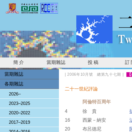
簡 介
當期雜誌
投 稿
訂
當期雜誌
|
2006年10月號 總第九十七期
|
【
各期雜誌
二十一世紀評論
2026–
阿倫特百周年
2023–2025
4
徐 賁
2020–2022
16
西蒙－納安
2017–2019
20
布呂德尼
2014–2016