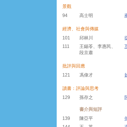
景觀
94
高士明
經濟、社會與傳媒
101
邱林川
111
王錫苓、李惠民、
段京肅
批評與回應
121
馮偉才
讀書：評論與思考
129
孫存之
書介與短評
139
陳亞平
144
王 英