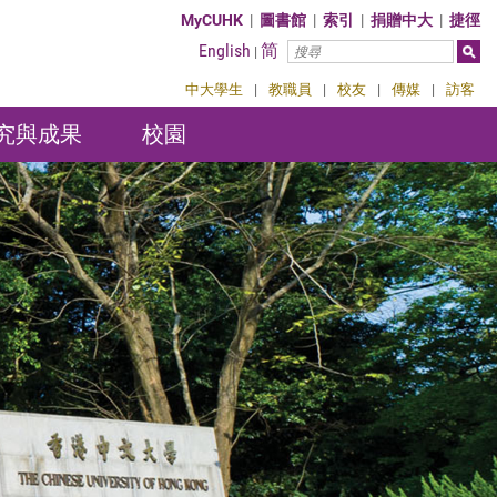
MyCUHK
|
圖書館
|
索引
|
捐贈中大
|
捷徑
English
简
|
中大學生
|
教職員
|
校友
|
傳媒
|
訪客
究與成果
校園