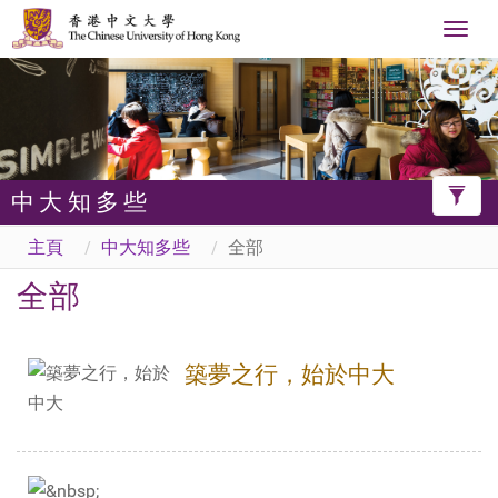
Togg
navig

Toggl
中大知多些
Filter
主頁
中大知多些
全部
全部
築夢之行，始於中大